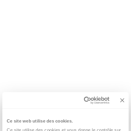
Centre de location
La majorité de nos randonnées ont comme lieu de départ: le centre de
location (POC). Celle-ci se trouve entre le terrain de football de La Roche
et le restaurant l'Unique.
Accès à pied
Ce site web utilise des cookies.
Ce site utilise des cookies et vous donne le contrôle sur